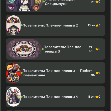
эп.
0
Спецвыпуск
Повелитель: Пле-пле-плеяды 2
13 эп.
5
Повелитель: Пле-пле-
13
0
плеяды 3
эп.
Повелитель: Пле-пле-плеяды — Побег
3
5
Клементины
эп.
Повелитель: Пле-пле-плеяды 4
13 эп.
0