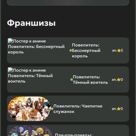
Франшизы
Повелитель:
Бессмертный
эп.
5
король
Повелитель:
эп.
0
Тёмный воитель
Повелитель: Чаепитие
эп.
0
служанок
Пле-пле-плеяды: