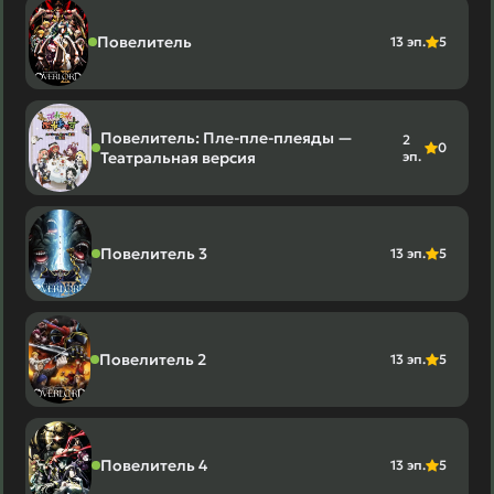
Повелитель
13 эп.
5
Повелитель: Пле-пле-плеяды —
2
0
Театральная версия
эп.
Повелитель 3
13 эп.
5
Повелитель 2
13 эп.
5
Повелитель 4
13 эп.
5