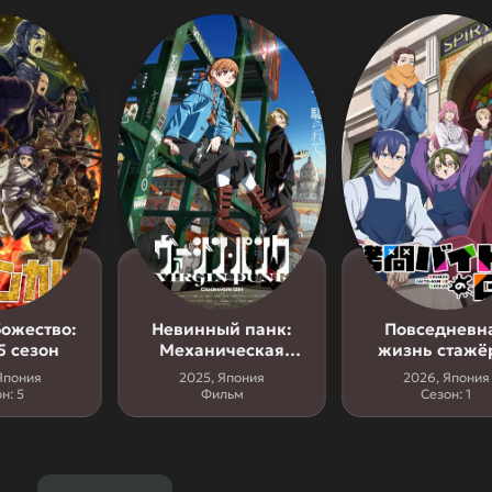
божество:
Невинный панк:
Повседневн
5 сезон
Механическая
жизнь стажё
девушка
мучителя
Япония
2025, Япония
2026, Япония
н: 5
Фильм
Сезон: 1