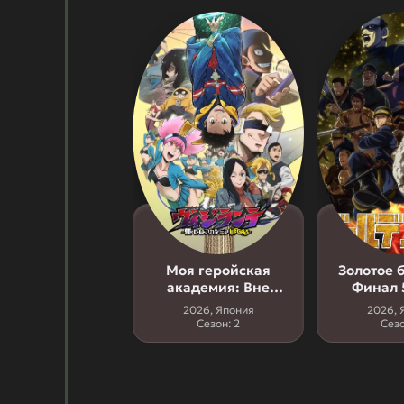
Моя геройская
Золотое 
академия: Вне
Финал 
закона 2 сезон
2026, Япония
2026, 
Сезон: 2
Сезо