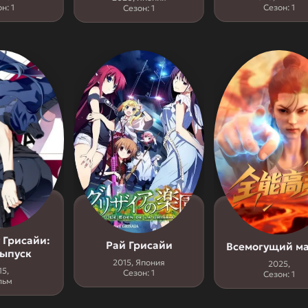
н: 1
Сезон: 1
Сезон: 1
 Грисайи:
Рай Грисайи
Всемогущий ма
ыпуск
2015, Япония
2025,
15,
Сезон: 1
Сезон: 1
льм