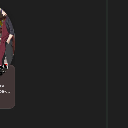
ая
ра-