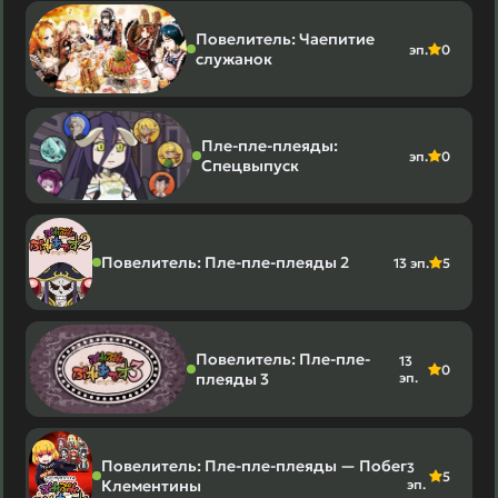
Повелитель: Чаепитие
эп.
0
служанок
Пле-пле-плеяды:
эп.
0
Спецвыпуск
Повелитель: Пле-пле-плеяды 2
13 эп.
5
Повелитель: Пле-пле-
13
0
плеяды 3
эп.
Повелитель: Пле-пле-плеяды — Побег
3
5
Клементины
эп.