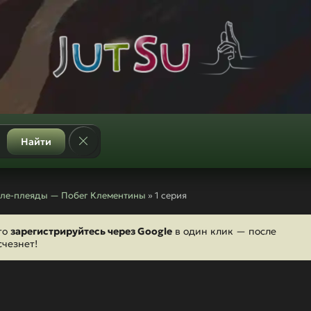
Найти
пле-плеяды — Побег Клементины
» 1 серия
то
зарегистрируйтесь через Google
в один клик — после
счезнет!