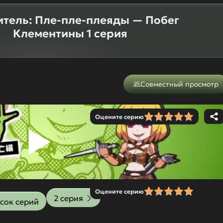
тель: Пле-пле-плеяды — Побег
Клементины 1 серия
Совместный просмотр
Оцените серию
Оцените серию
2 серия
сок серий