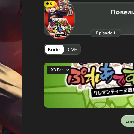
5
Повели
Episode 1
Kodik
CVH
спи